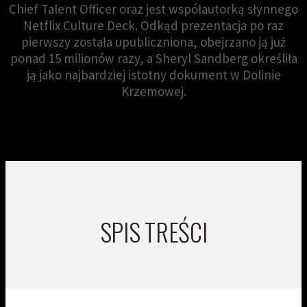
Chief Talent Officer oraz jest współautorką słynnego
Netflix Culture Deck. Odkąd prezentacja po raz
pierwszy została upubliczniona, obejrzano ją już
ponad 15 milionów razy, a Sheryl Sandberg określiła
ją jako najbardziej istotny dokument w Dolinie
Krzemowej.
SPIS TREŚCI