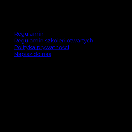
– 21.05.2026
Regulamin
Regulamin szkoleń otwartych
Polityka prywatności
Napisz do nas
Copyright © Bee Talents 2025
Bee Talents P.S.A.
ul. Garbary 35/12 61-868 Poznań
NIP: 7792463296