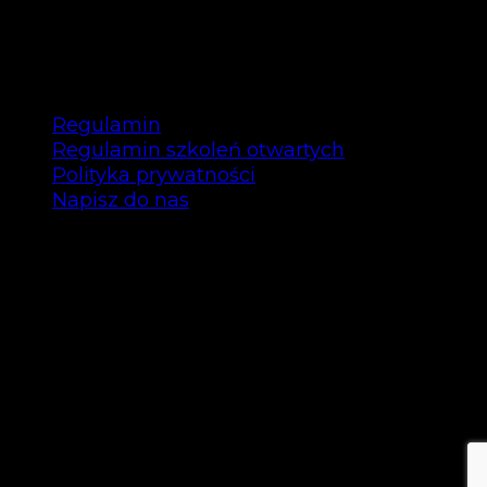
BF 2025
Regulamin
Regulamin szkoleń otwartych
Polityka prywatności
Napisz do nas
Copyright © Bee Talents 2025
Bee Talents P.S.A.
ul. Garbary 35/12 61-868 Poznań
NIP: 7792463296