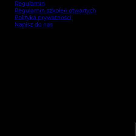
Regulamin
Regulamin szkoleń otwartych
Polityka prywatności
Napisz do nas
Copyright © Bee Talents 2025
Bee Talents P.S.A.
ul. Garbary 35/12 61-868 Poznań
NIP: 7792463296