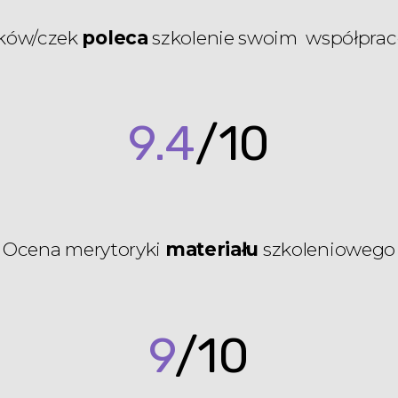
ków/czek
poleca
szkolenie swoim współpra
9.4
/10
Ocena merytoryki
materiału
szkoleniowego
9
/10