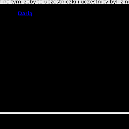
a tym, żeby to uczestniczki i uczestnicy byli z 
iczek –
Darią
, która zgodziła się odpowiedzieć n