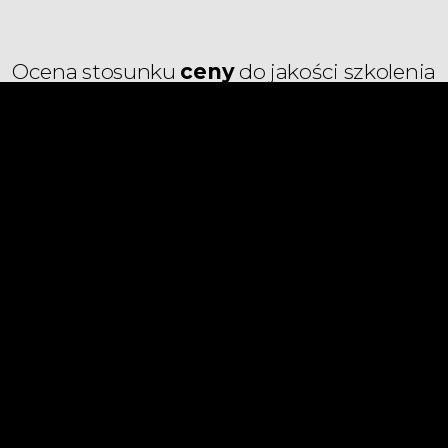
Ocena stosunku
ceny
do jakości szkolenia
rzeczy, która najbardziej nas nakręca – dzielenia 
ważne, jak duży ma zespół rekrutacyjny, to także
szkolenia.