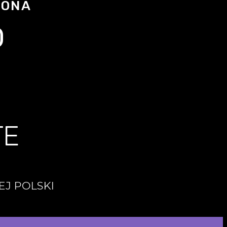
ZONA
0
TE
EJ POLSKI