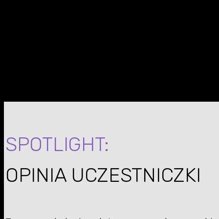
SZKOLENIA OTWA
Szkolenia otwarte to nasz sposób na robienie tej
Szkolenie, na które może zapisać się każdy, nie
nie tylko z trenerem, ale też resztą uczestników 
SPOTLIGHT:
OPINIA UCZESTNICZKI