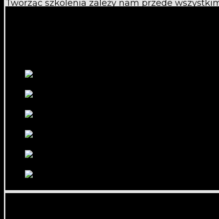
Tworząc szkolenia zależy nam przede wszystkim n
Postanowiliśmy porozmawiać z jedną z uczestn
wywiadu.