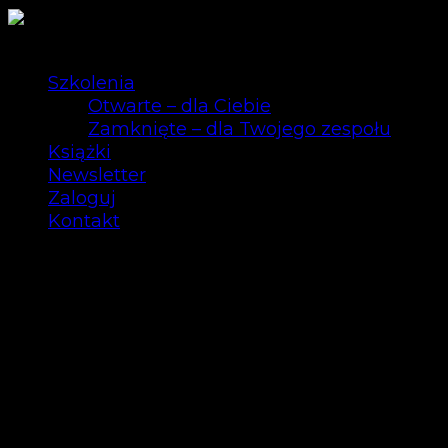
Szkolenia
Otwarte – dla Ciebie
Zamknięte – dla Twojego zespołu
Książki
Newsletter
Zaloguj
Kontakt
0
POLITYKA
PRYWATNOŚCI