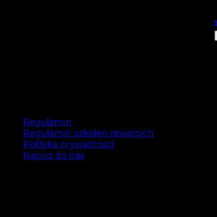
ZAAWANSOWANY
– 16.11.2023
Regulamin
Regulamin szkoleń otwartych
Polityka prywatności
Napisz do nas
Copyright © Bee Talents 2025
Bee Talents P.S.A.
ul. Garbary 35/12 61-868 Poznań