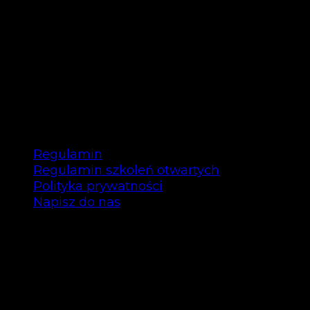
SZKOLENIE SOU
ZAAWANSOWANE –
Regulamin
Regulamin szkoleń otwartych
Polityka prywatności
Napisz do nas
Copyright © Bee Talents 2025
Bee Talents P.S.A.
ul. Garbary 35/12 61-868 Poznań
NIP: 7792463296