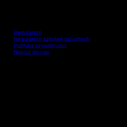
– 20.03.2025
Regulamin
Regulamin szkoleń otwartych
Polityka prywatności
Napisz do nas
Copyright © Bee Talents 2025
Bee Talents P.S.A.
ul. Garbary 35/12 61-868 Poznań
NIP: 7792463296