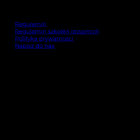
Regulamin
Regulamin szkoleń otwartych
Polityka prywatności
Napisz do nas
Copyright © Bee Talents 2025
Bee Talents P.S.A.
ul. Garbary 35/12 61-868 Poznań
NIP: 7792463296