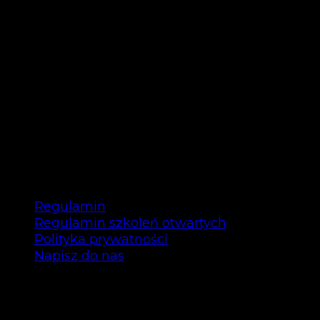
VOUCHER – SZKO
TECHNICZNE ZA
Regulamin
Regulamin szkoleń otwartych
Polityka prywatności
Napisz do nas
Copyright © Bee Talents 2025
Bee Talents P.S.A.