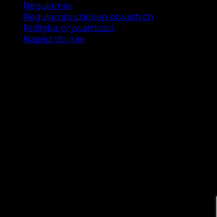
Regulamin
Regulamin szkoleń otwartych
Polityka prywatności
Napisz do nas
Copyright © Bee Talents 2025
Bee Talents P.S.A.
ul. Garbary 35/12 61-868 Poznań
NIP: 7792463296