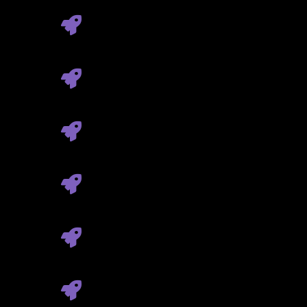
Umieli rozpoznać
poziom tec
narzędzi i praktyk inżynierski
Wiedzieli, jak czytać CV tec
projektowych
.
Potrafili
prowadzić rozmowę 
techniczne, nie tylko o techno
Rozumieli
architekturę sys
specjalistów od danych i bez
Umieli interpretować
niszow
wiedząc, co oznaczają dla typ
Potrafili ocenić,
czy kandyda
technicznych – niezależnie o