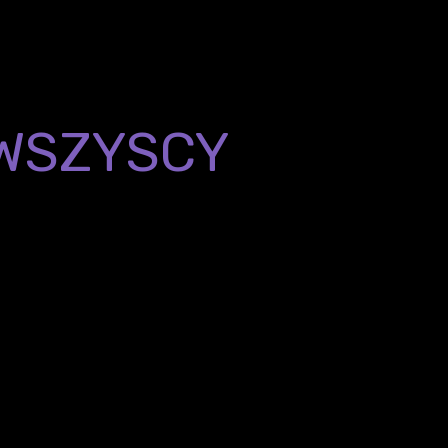
WSZYSCY
ABSOLWE
EGO KURSU:
echnologie, ale także
sposób pracy zespoł
 DevOps i SRE.