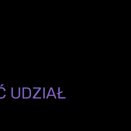
ostało stworzone z myślą o rekruterach i re
dokładnie zrozumieć specyfikę branży IT.
ny do osób, które miały już styczność z te
nia lub brały udział w naszym Szkoleniu 
w jedynym takim szkoleniu w Polsce przygo
dla rekruterów
.
Ć UDZIAŁ
W SZKO