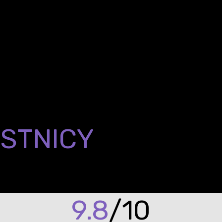
żone kompetencje inżynierskie
na język b
ach rekrutacyjnych.
STNICY
?
9.8
/10