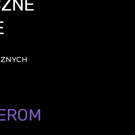
CZNE
E
CZNYCH
EROM
!