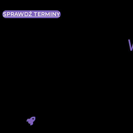
SPRAWDŹ TERMINY
CHCEMY, ŻEBY
ABSOLWENTKI T
Potrafili rozumieć nie tylko t
(TDD, CI/CD, DDD) po kulturę