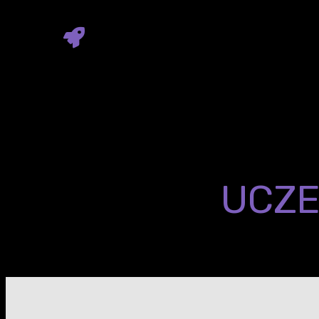
Wiedzieli, jak
tłumaczyć zło
Managerów w trafnych decyzj
CO MÓWIĄ
UCZE