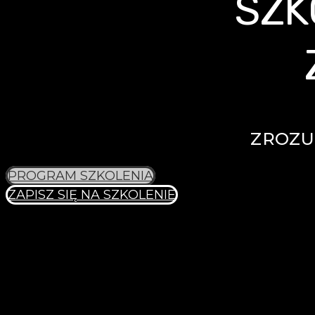
SZK
ZROZU
PROGRAM SZKOLENIA
ZAPISZ SIĘ NA SZKOLENIE
REK