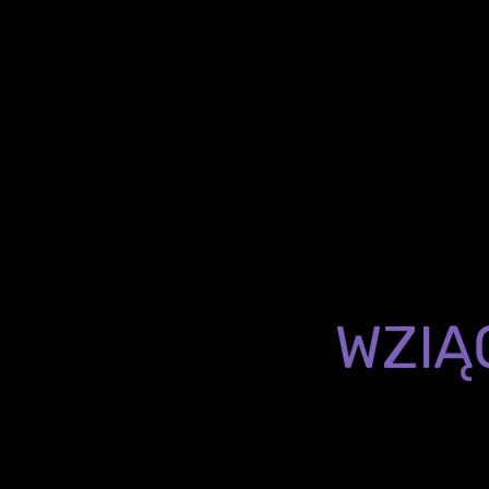
Szkolenie Techniczne z
Poziom jest dopasowa
oprogramowa
Nie czekaj – weź udział 
KTO MOŻE
WZIĄ